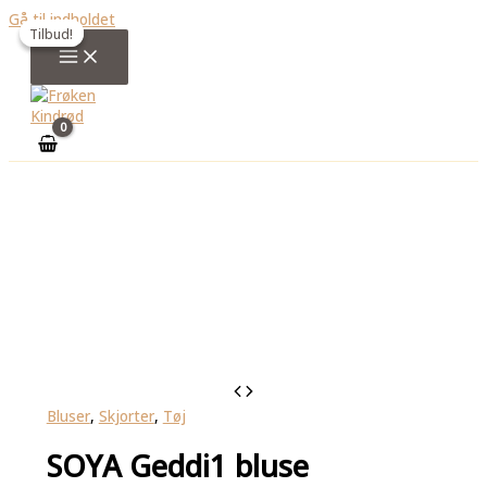
Gå til indholdet
Tilbud!
Tilbud!
Bluser
,
Skjorter
,
Tøj
SOYA Geddi1 bluse