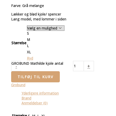
Farve: Grå melange
Lækker og blød kjole/ spencer
Lang model, med lommer i siden
S
M
Størrelse
L
XL
Ryd
GROBUND Mathilde kjole antal
-
+
TILFØJ TIL KURV
Grobund
Yderligere information
Brand
Anmeldelser (0)
Størrelse
S, M, L, XL