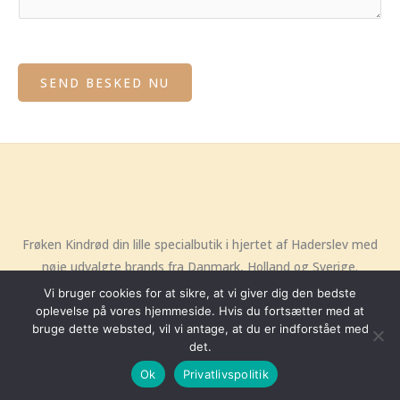
SEND BESKED NU
Frøken Kindrød din lille specialbutik i hjertet af Haderslev med
nøje udvalgte brands fra Danmark, Holland og Sverige.
Vi bruger cookies for at sikre, at vi giver dig den bedste
oplevelse på vores hjemmeside. Hvis du fortsætter med at
bruge dette websted, vil vi antage, at du er indforstået med
Copyright © 2026 Frøken Kindrød | Hjemmeside udviklet af
Hellodigital
det.
Ok
Privatlivspolitik