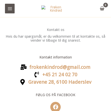
Gå
til
indholdet
Kontakt os
Hvis du har spørgsmål, er du velkommen til at kontakte os, så
vender vi tilbage til dig snarest.
Kontakt information
frokenkindrod@gmail.com
+45 21 24 02 70
Gravene 28, 6100 Haderslev
FØLG OS PÅ FACEBOOK
F
a