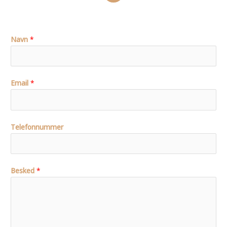
c
e
b
o
Navn
*
o
k
Email
*
Telefonnummer
Besked
*