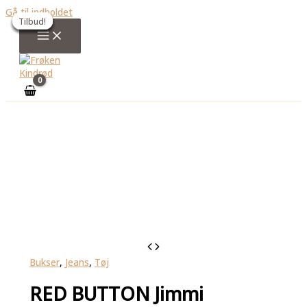
Gå til indholdet
Tilbud!
Tilbud!
Tilbud!
Tilbud!
Tilbud!
Tilbud!
Bukser
,
Jeans
,
Tøj
RED BUTTON Jimmi