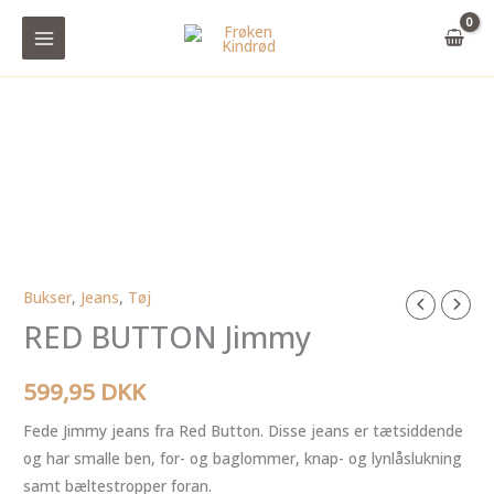
Gå
til
indholdet
Bukser
,
Jeans
,
Tøj
RED
RED BUTTON Jimmy
BUTTON
Jimmy
antal
599,95
DKK
Fede Jimmy jeans fra Red Button. Disse jeans er tætsiddende
og har smalle ben, for- og baglommer, knap- og lynlåslukning
samt bæltestropper foran.