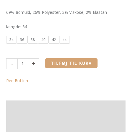
69% Bomuld, 26% Polyester, 3% Viskose, 2% Elastan
længde: 34
34
36
38
40
42
44
-
+
TILFØJ TIL KURV
Red Button
Yderligere information
Brand
Anmeldelser (0)