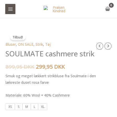
Gå
til
indholdet
Tilbud!
Bluser
,
ON SALE
,
Strik
,
Tøj
SOULMATE
Den
Den
SOULMATE cashmere strik
cashmere
oprindelige
aktuelle
strik
antal
899,95
DKK
299,95
DKK
pris
pris
Smuk og meget lækkert strikbluse fra Soulmate i den
var:
er:
lækreste duset rosa farve
899,95 DKK.
299,95 DKK.
Materiale: 60% Wool + 40% Cashmere
XS
S
M
L
XL