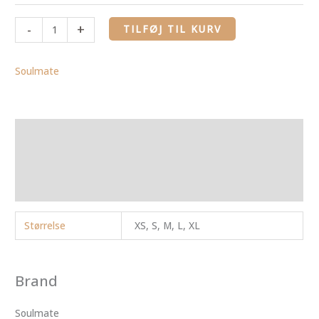
-
+
TILFØJ TIL KURV
Soulmate
Yderligere information
Brand
Anmeldelser (0)
Størrelse
XS, S, M, L, XL
Brand
Soulmate