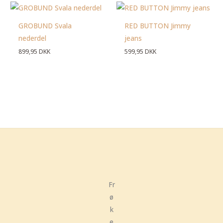
GROBUND Svala
RED BUTTON Jimmy
nederdel
jeans
899,95
DKK
599,95
DKK
Fr
ø
k
e