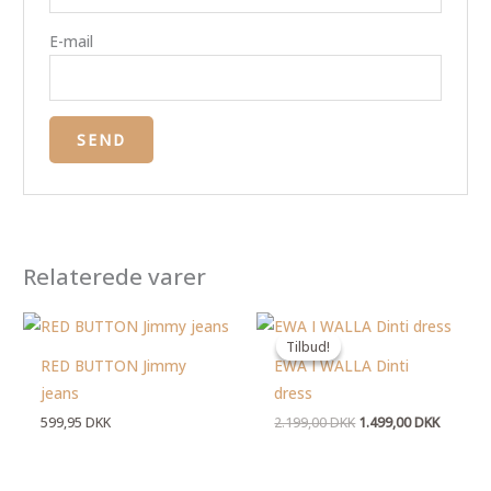
E-mail
Relaterede varer
Den
Den
oprindelige
aktuelle
Tilbud!
Tilbud!
pris
pris
RED BUTTON Jimmy
EWA I WALLA Dinti
var:
er:
2.199,00 DKK.
1.499,00
jeans
dress
599,95
DKK
2.199,00
DKK
1.499,00
DKK