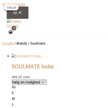
Gå til indholdet
Tilbud!
Tilbud!
Tilbud!
Tilbud!
Forside
/ Brands / Soulmate
SOULMATE buks
499,95
DKK
XS
S
M
L