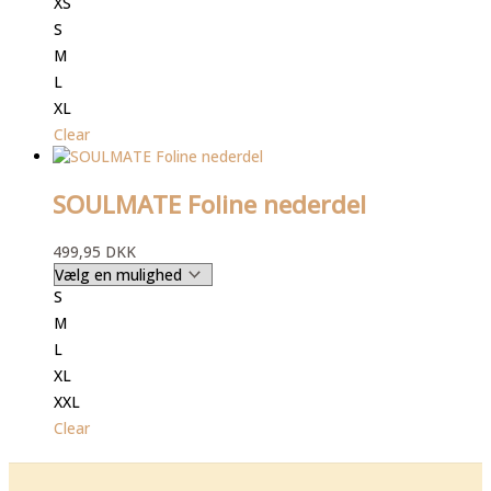
XS
S
M
L
XL
Clear
SOULMATE Foline nederdel
499,95
DKK
S
M
L
XL
XXL
Clear