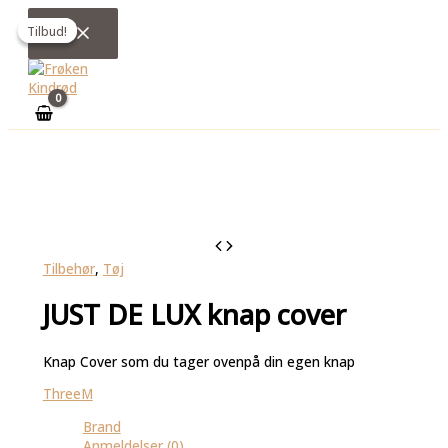
Gå
Den
Den
til
oprindelige
aktuelle
Tilbud!
Tilbud!
indholdet
pris
pris
var:
er:
399,95 DKK.
199,95 DKK.
Tilbehør
,
Tøj
JUST DE LUX knap cover
Knap Cover som du tager ovenpå din egen knap
ThreeM
Brand
Anmeldelser (0)