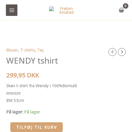
Gå
til
indholdet
Bluser
,
T-shirts
,
Tøj
WENDY
WENDY tshirt
tshirt
antal
299,95
DKK
Skøv t-shirt fra Wendy i 100%Bomuld
onesize
BM 53cm
På lager:
På lager
TILFØJ TIL KURV