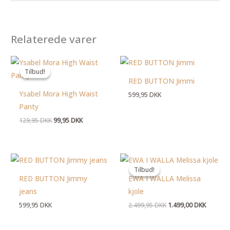
Relaterede varer
Den
Den
oprindelige
aktuelle
Tilbud!
Tilbud!
pris
pris
RED BUTTON Jimmi
var:
er:
129,95 DKK.
99,95 DKK.
Ysabel Mora High Waist
599,95
DKK
Panty
129,95
DKK
99,95
DKK
Den
Den
oprindelige
aktuelle
Tilbud!
Tilbud!
pris
pris
RED BUTTON Jimmy
EWA I WALLA Melissa
var:
er:
2.499,95 DKK.
1.499,00
jeans
kjole
599,95
DKK
2.499,95
DKK
1.499,00
DKK