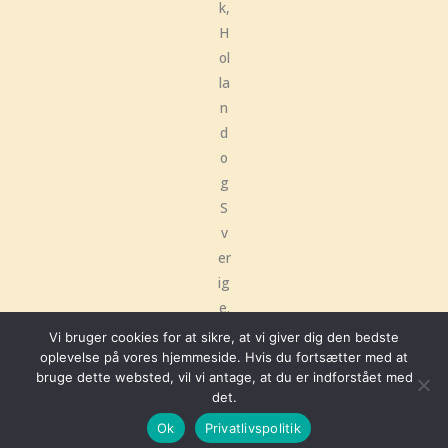
k,
H
ol
la
n
d
o
g
S
v
er
ig
e.
Vi bruger cookies for at sikre, at vi giver dig den bedste
oplevelse på vores hjemmeside. Hvis du fortsætter med at
bruge dette websted, vil vi antage, at du er indforstået med
Copyright © 2026 Frøken Kindrød | Hjemmeside udviklet af
Hellodigital
det.
Ok
Privatlivspolitik