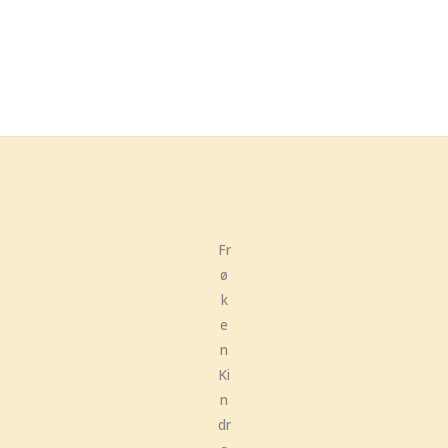
Fr
ø
k
e
n
Ki
n
dr