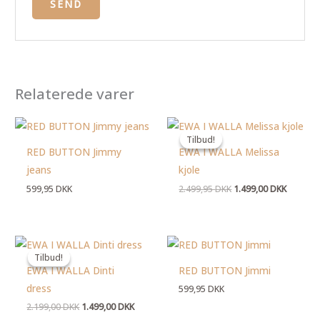
Relaterede varer
Den
Den
oprindelige
aktuelle
Tilbud!
Tilbud!
pris
pris
RED BUTTON Jimmy
EWA I WALLA Melissa
var:
er:
2.499,95 DKK.
1.499,00
jeans
kjole
599,95
DKK
2.499,95
DKK
1.499,00
DKK
Den
Den
oprindelige
aktuelle
Tilbud!
Tilbud!
pris
pris
EWA I WALLA Dinti
RED BUTTON Jimmi
var:
er:
2.199,00 DKK.
1.499,00 DKK.
dress
599,95
DKK
2.199,00
DKK
1.499,00
DKK