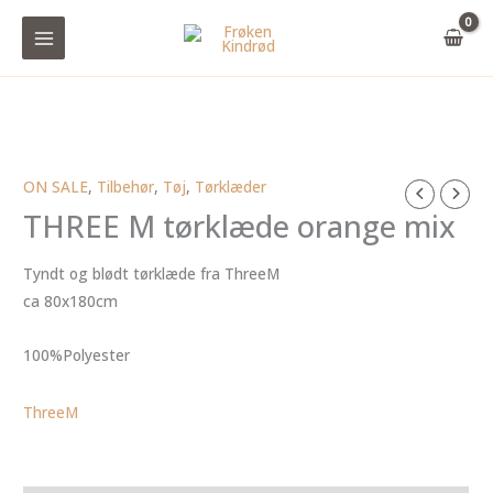
Gå
til
indholdet
ON SALE
,
Tilbehør
,
Tøj
,
Tørklæder
THREE M tørklæde orange mix
Tyndt og blødt tørklæde fra ThreeM
ca 80x180cm
100%Polyester
ThreeM