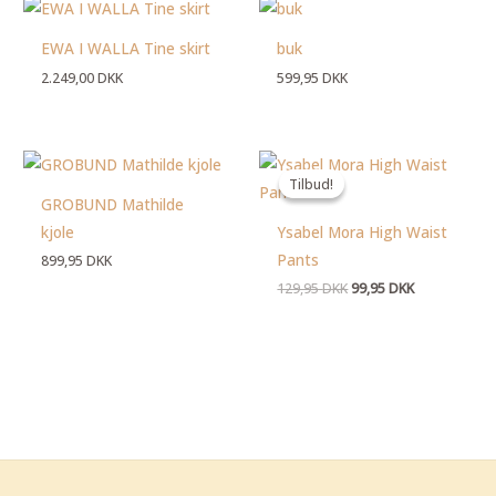
EWA I WALLA Tine skirt
buk
2.249,00
DKK
599,95
DKK
Den
Den
oprindelige
aktuelle
Tilbud!
Tilbud!
pris
pris
GROBUND Mathilde
var:
er:
129,95 DKK.
99,95 DKK.
kjole
Ysabel Mora High Waist
Pants
899,95
DKK
129,95
DKK
99,95
DKK