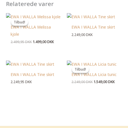
Relaterede varer
Den
Den
oprindelige
aktuelle
Tilbud!
Tilbud!
pris
pris
EWA I WALLA Melissa
EWA I WALLA Tine skirt
var:
er:
2.499,95 DKK.
1.499,00 DKK.
kjole
2.249,00
DKK
2.499,95
DKK
1.499,00
DKK
Den
Den
oprindelige
aktuelle
Tilbud!
Tilbud!
pris
pris
EWA I WALLA Tine skirt
EWA I WALLA Licia tunic
var:
er:
2.249,00 DKK.
1.549,00
2.249,95
DKK
2.249,00
DKK
1.549,00
DKK