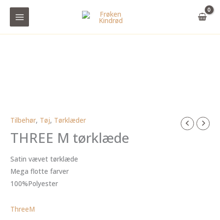
Gå
til
indholdet
Tilbehør
,
Tøj
,
Tørklæder
THREE M tørklæde
Satin vævet tørklæde
Mega flotte farver
100%Polyester
ThreeM