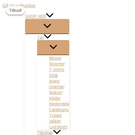
Gå til indholdet
Tilbud!
Tilbud!
SHOP HER
Tøj
Bluser
Skjorter
T-shirts
Strik
Jeans
Overtøj
Bukser
Kjoler
Nederdele
Cardigans
Toppe
Jakker
Leggings
Tilbehør