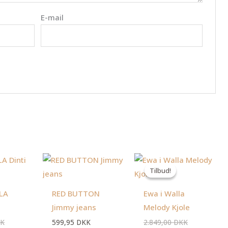
E-mail
Den
Den
Den
Den
oprindelige
aktuelle
oprindelige
aktuelle
Tilbud!
Tilbud!
pris
pris
pris
pris
var:
er:
var:
er:
2.199,00 DKK.
1.499,00 DKK.
2.849,00 DK
1.499,00 DK
LA
RED BUTTON
Ewa i Walla
Jimmy jeans
Melody Kjole
K
599,95
DKK
2.849,00
DKK