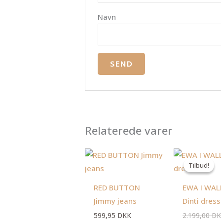
Navn
Relaterede varer
Tilbud!
Tilbud!
RED BUTTON
EWA I WAL
Jimmy jeans
Dinti dress
599,95
DKK
2.199,00
DK