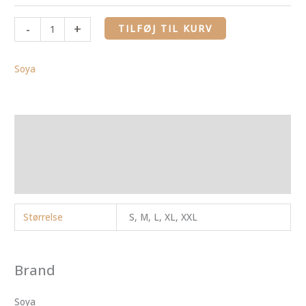
-
+
TILFØJ TIL KURV
Soya
Yderligere information
Brand
Anmeldelser (0)
Størrelse
S, M, L, XL, XXL
Brand
Soya