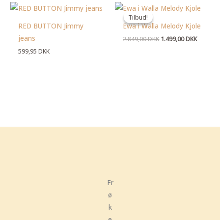
Den
Den
oprindelige
aktuelle
Tilbud!
Tilbud!
pris
pris
RED BUTTON Jimmy
Ewa i Walla Melody Kjole
var:
er:
2.849,00 DKK.
1.499,00
jeans
2.849,00
DKK
1.499,00
DKK
599,95
DKK
Fr
ø
k
e