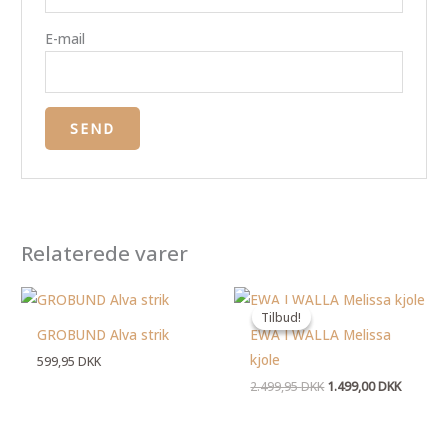
E-mail
Relaterede varer
Den
Den
oprindelige
aktuelle
Tilbud!
Tilbud!
pris
pris
GROBUND Alva strik
EWA I WALLA Melissa
var:
er:
2.499,95 DKK.
1.499,00
kjole
599,95
DKK
2.499,95
DKK
1.499,00
DKK