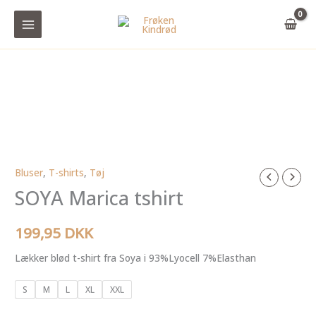
Gå
til
indholdet
Bluser
,
T-shirts
,
Tøj
SOYA
SOYA Marica tshirt
Marica
tshirt
antal
199,95
DKK
Lækker blød t-shirt fra Soya i 93%Lyocell 7%Elasthan
S
M
L
XL
XXL