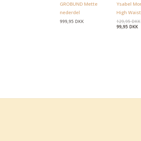
9
GROBUND Mette
Ysabel Mo
nederdel
High Waist
999,95
DKK
129,95
DKK
99,95
DKK