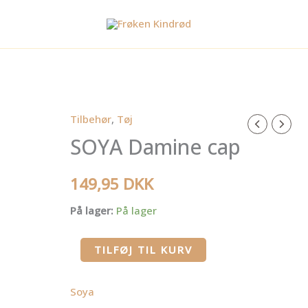
Tilbehør
,
Tøj
SOYA
SOYA Damine cap
Damine
cap
antal
149,95
DKK
På lager:
På lager
TILFØJ TIL KURV
Soya