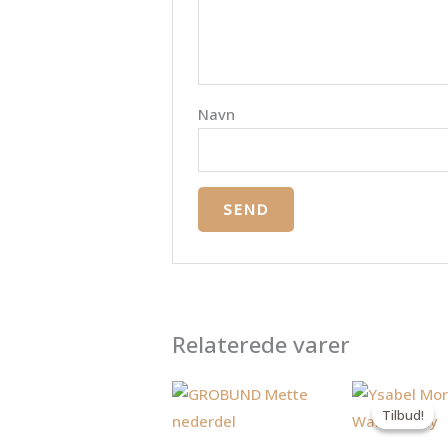
Navn
Relaterede varer
D
a
Tilbud!
Tilbud!
p
er