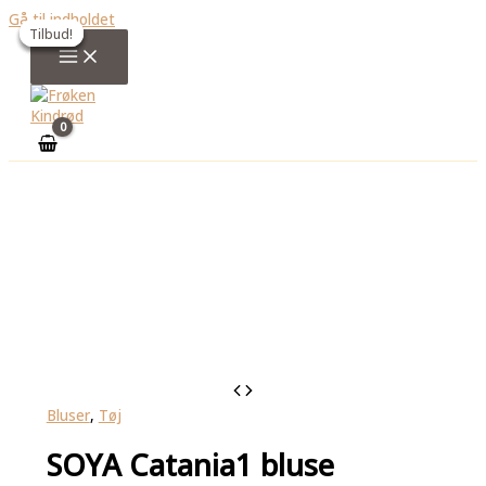
Gå til indholdet
Tilbud!
Tilbud!
Tilbud!
Tilbud!
Bluser
,
Tøj
SOYA Catania1 bluse