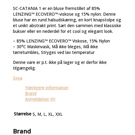
SC-CATANIA 1 er en bluse fremstillet af 85%
LENZING™ ECOVERO™-viskose og 15% nylon. Denne
bluse har en rund halsudskæring, en kort knapstolpe og
et unikt abstrakt print. Sæt den sammen med klassiske
bukser eller en nederdel for et cool og elegant look.
– 85% LENZING™ ECOVERO™ Viskose, 15% Nylon
– 30°C Maskinvask, Må ikke bleges, Må ikke
tørretumbles, Stryges ved lav temperatur
Denne vare er p.t. ikke på lager og er derfor ikke
tilgængelig.
Soya
Yderligere information
Brand
Anmeldelser (0)
Størrelse
S, M, L, XL, XXL
Brand