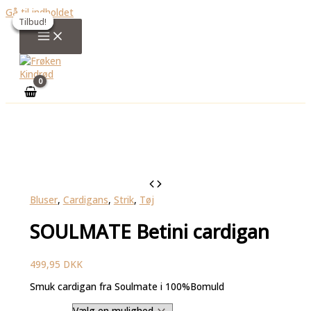
Gå til indholdet
Tilbud!
Tilbud!
Tilbud!
Tilbud!
Bluser
,
Cardigans
,
Strik
,
Tøj
SOULMATE Betini cardigan
499,95
DKK
Smuk cardigan fra Soulmate i 100%Bomuld