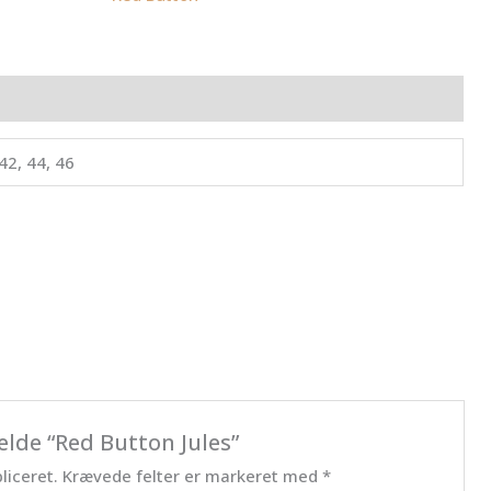
ldelser (0)
 42, 44, 46
elde “Red Button Jules”
liceret.
Krævede felter er markeret med
*