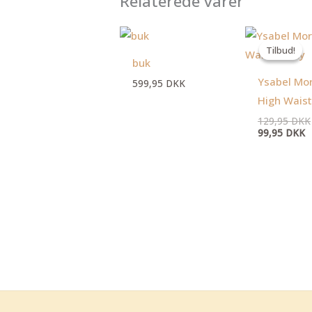
Relaterede varer
D
a
Tilbud!
Tilbud!
p
buk
er
9
Ysabel Mo
599,95
DKK
High Waist
129,95
DKK
99,95
DKK