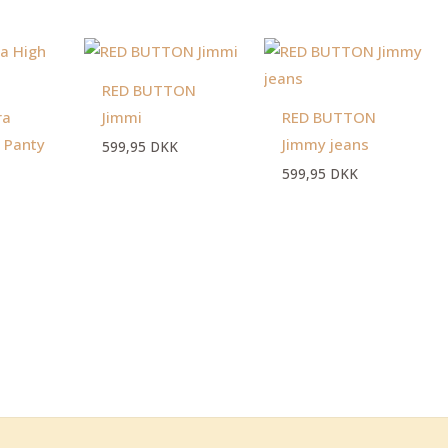
en
Den
ktuelle
oprindelige
ris
pris
RED BUTTON
:
var:
9,95 DKK.
129,95 DKK.
ra
Jimmi
RED BUTTON
 Panty
Jimmy jeans
599,95
DKK
599,95
DKK