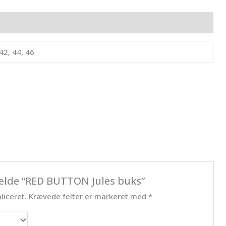
ldelser (0)
 42, 44, 46
melde “RED BUTTON Jules buks”
liceret.
Krævede felter er markeret med
*