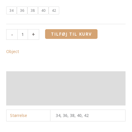
34
36
38
40
42
-
+
TILFØJ TIL KURV
Object
Yderligere information
Brand
Anmeldelser (0)
Størrelse
34, 36, 38, 40, 42