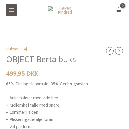
Gå
til
indholdet
Bukser
,
Tøj
OBJECT
OBJECT Berta buks
Berta
buks
antal
499,95
DKK
65% Økologisk bomuld, 35% Genbrugsnylon
– Ankelbukser med vide ben
– Mellemhøj talje med snøre
– Lommer i siden
– Plisseringsdetalje foran
– Vid pasform