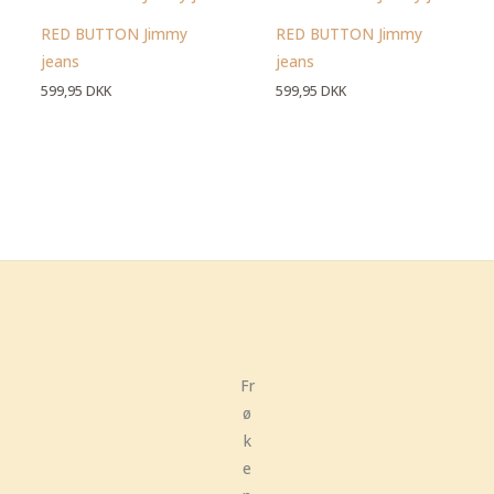
RED BUTTON Jimmy
RED BUTTON Jimmy
jeans
jeans
599,95
DKK
599,95
DKK
Fr
ø
k
e