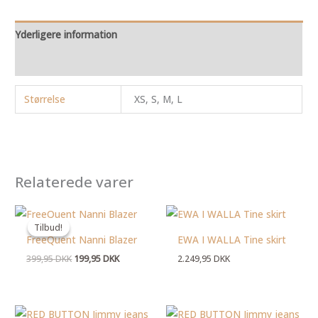
Yderligere information
Anmeldelser (0)
Størrelse
XS, S, M, L
Relaterede varer
Den
Den
oprindelige
aktuelle
Tilbud!
Tilbud!
pris
pris
FreeQuent Nanni Blazer
EWA I WALLA Tine skirt
var:
er:
399,95 DKK.
199,95 DKK.
399,95
DKK
199,95
DKK
2.249,95
DKK