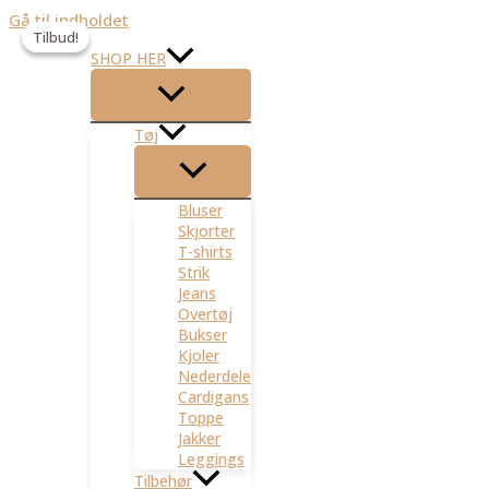
Gå til indholdet
Tilbud!
Tilbud!
SHOP HER
Tøj
Bluser
Skjorter
T-shirts
Strik
Jeans
Overtøj
Bukser
Kjoler
Nederdele
Cardigans
Toppe
Jakker
Leggings
Tilbehør