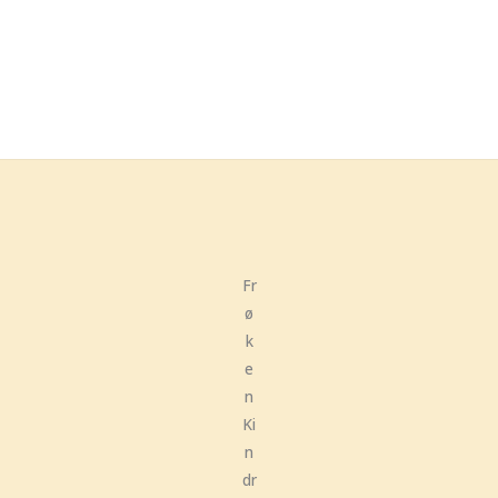
Fr
ø
k
e
n
Ki
n
dr