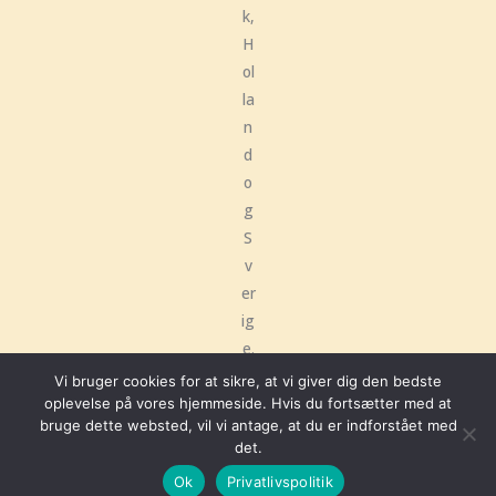
k,
H
ol
la
n
d
o
g
S
v
er
ig
e.
Vi bruger cookies for at sikre, at vi giver dig den bedste
oplevelse på vores hjemmeside. Hvis du fortsætter med at
bruge dette websted, vil vi antage, at du er indforstået med
Copyright © 2026 Frøken Kindrød | Hjemmeside udviklet af
Hellodigital
det.
Ok
Privatlivspolitik