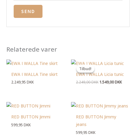
Relaterede varer
Den
Den
oprindelige
aktuelle
Tilbud!
Tilbud!
pris
pris
EWA I WALLA Tine skirt
EWA I WALLA Licia tunic
var:
er:
2.249,00 DKK.
1.549,00
2.249,95
DKK
2.249,00
DKK
1.549,00
DKK
RED BUTTON Jimmi
RED BUTTON Jimmy
jeans
599,95
DKK
599,95
DKK