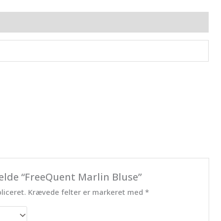
ldelser (0)
elde “FreeQuent Marlin Bluse”
liceret.
Krævede felter er markeret med
*