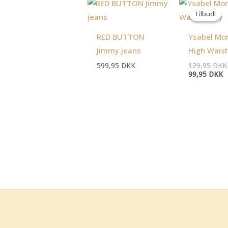
D
a
Tilbud!
Tilbud!
p
er
9
RED BUTTON
Ysabel Mo
Jimmy jeans
High Waist
599,95
DKK
129,95
DKK
99,95
DKK