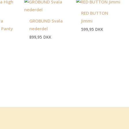
en
Den
ktuelle
oprindelige
ris
pris
RED BUTTON
:
var:
9,95 DKK.
129,95 DKK.
ra
GROBUND Svala
Jimmi
 Panty
nederdel
599,95
DKK
899,95
DKK