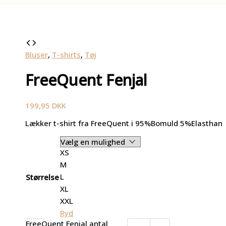
Bluser
,
T-shirts
,
Tøj
FreeQuent Fenjal
199,95
DKK
Lækker t-shirt fra FreeQuent i 95%Bomuld 5%Elasthan
XS
M
L
Størrelse
XL
XXL
Ryd
FreeQuent Fenjal antal