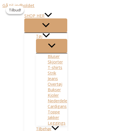
Gå til indholdet
Tilbud!
Tilbud!
SHOP HER
Tøj
Bluser
Skjorter
T-shirts
Strik
Jeans
Overtøj
Bukser
Kjoler
Nederdele
Cardigans
Toppe
Jakker
Leggings
Tilbehør