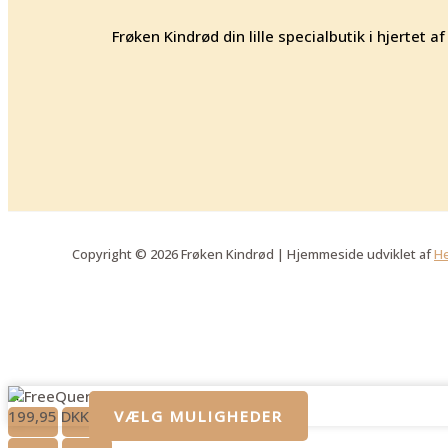
Frøken Kindrød din lille specialbutik i hjertet
Copyright © 2026 Frøken Kindrød | Hjemmeside udviklet af
He
FreeQuent Fenjal
199,95
DKK
VÆLG MULIGHEDER