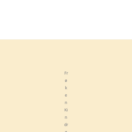
Fr
ø
k
e
n
Ki
n
dr
ø