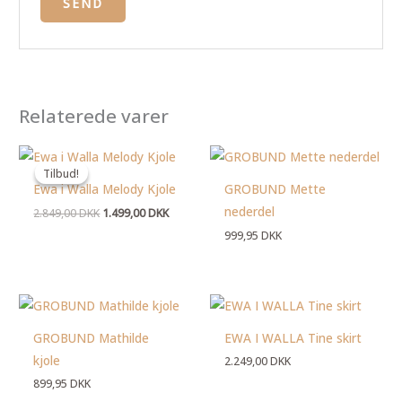
Relaterede varer
Den
Den
oprindelige
aktuelle
Tilbud!
Tilbud!
pris
pris
Ewa i Walla Melody Kjole
GROBUND Mette
var:
er:
2.849,00 DKK.
1.499,00 DKK.
nederdel
2.849,00
DKK
1.499,00
DKK
999,95
DKK
GROBUND Mathilde
EWA I WALLA Tine skirt
kjole
2.249,00
DKK
899,95
DKK