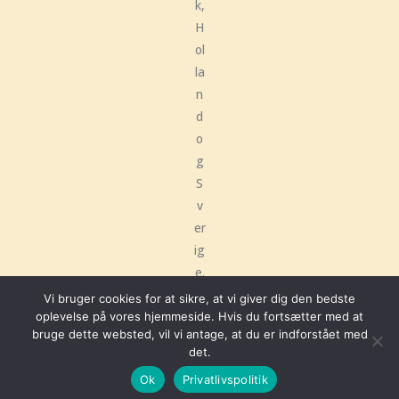
k,
H
ol
la
n
d
o
g
S
v
er
ig
e.
Vi bruger cookies for at sikre, at vi giver dig den bedste
oplevelse på vores hjemmeside. Hvis du fortsætter med at
bruge dette websted, vil vi antage, at du er indforstået med
Copyright © 2026 Frøken Kindrød | Hjemmeside udviklet af
Hellodigital
det.
Ok
Privatlivspolitik