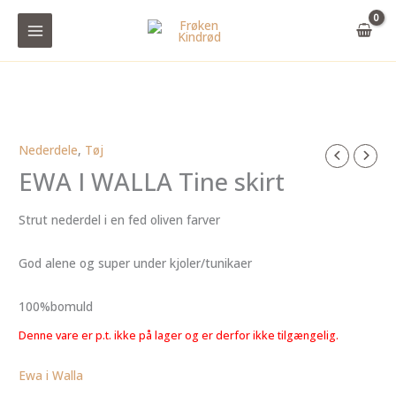
Gå
til
indholdet
Nederdele
,
Tøj
EWA I WALLA Tine skirt
Strut nederdel i en fed oliven farver
God alene og super under kjoler/tunikaer
100%bomuld
Denne vare er p.t. ikke på lager og er derfor ikke tilgængelig.
Ewa i Walla