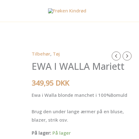
Tilbehør
,
Tøj
EWA
EWA I WALLA Mariett
I
WALLA
Mariett
349,95
DKK
antal
Ewa i Walla blonde manchet i 100%Bomuld
Brug den under lange ærmer på en bluse,
blazer, strik osv.
På lager:
På lager