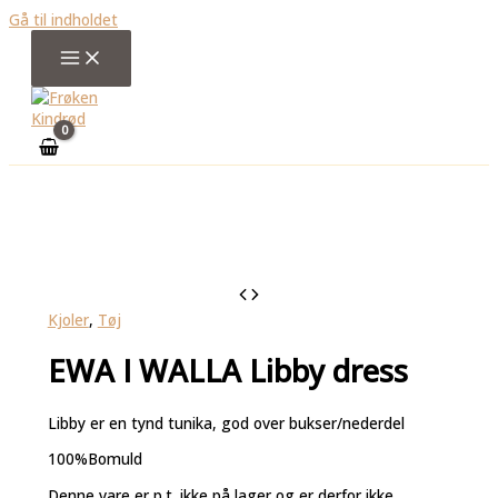
Gå til indholdet
Kjoler
,
Tøj
EWA I WALLA Libby dress
Libby er en tynd tunika, god over bukser/nederdel
100%Bomuld
Denne vare er p.t. ikke på lager og er derfor ikke