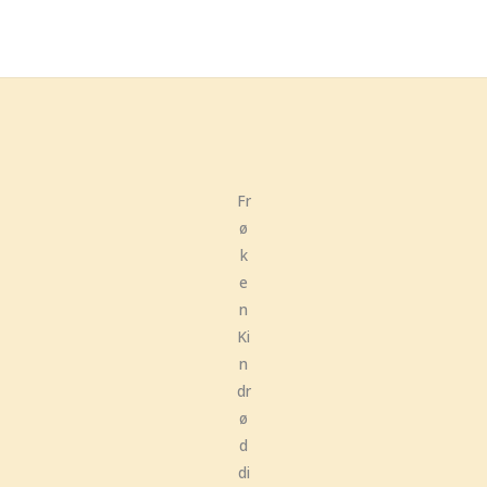
Fr
ø
k
e
n
Ki
n
dr
ø
d
di