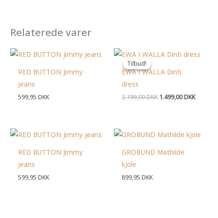
Relaterede varer
Den
Den
oprindelige
aktuelle
Tilbud!
Tilbud!
pris
pris
RED BUTTON Jimmy
EWA I WALLA Dinti
var:
er:
2.199,00 DKK.
1.499,00
jeans
dress
599,95
DKK
2.199,00
DKK
1.499,00
DKK
RED BUTTON Jimmy
GROBUND Mathilde
jeans
kjole
599,95
DKK
899,95
DKK