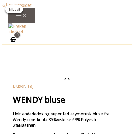
Gå til indholdet
Tilbud!
Tilbud!
Tilbud!
Tilbud!
Bluser
,
Tøj
WENDY bluse
Helt anderledes og super fed asymetrisk bluse fra
Wendy i mørkeblå 35%Viskose 63%Polyester
2%Elasthan