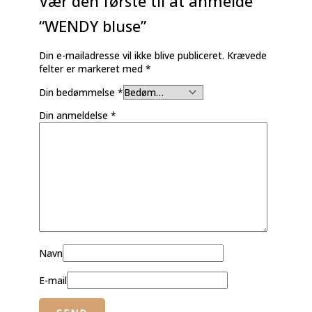
Vær den første til at anmelde
“WENDY bluse”
Din e-mailadresse vil ikke blive publiceret.
Krævede
felter er markeret med
*
Din bedømmelse
*
Din anmeldelse
*
Navn
E-mail