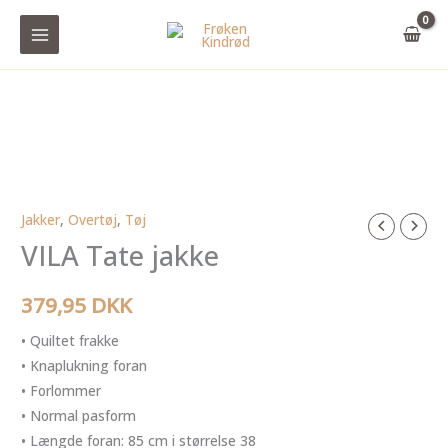
Gå
til
indholdet
Jakker
,
Overtøj
,
Tøj
VILA
VILA Tate jakke
Tate
jakke
antal
379,95
DKK
• Quiltet frakke
• Knaplukning foran
• Forlommer
• Normal pasform
• Længde foran: 85 cm i størrelse 38