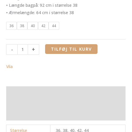
• Længde bagpå: 92 cm i størrelse 38
• Ærmelængde: 64 cm i størrelse 38
36
38
40
42
44
-
+
TILFØJ TIL KURV
Vila
Yderligere information
Brand
Anmeldelser (0)
Størrelse
36, 38, 40, 42, 44