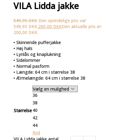
VILA Lidda jakke
549,95
DKK
Den oprindelige pris var:
549,95 DKK.
200,00
DKK
Den aktuelle pris er:
200,00 DKK.
• Skinnende pufferjakke
• Høj hals
• Lynlås og knaplukning
• Sidelommer
• Normal pasform
• Længde: 64 cm i størrelse 38
• Ærmelængde: 64 cm i størrelse 38
36
38
40
Størrelse
42
44
Ryd
VILA Lidda jakke antal