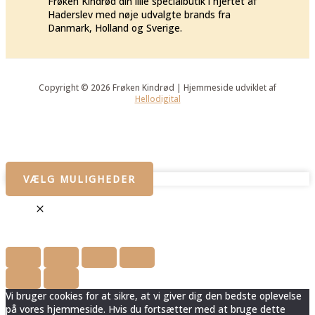
Frøken Kindrød din lille specialbutik i hjertet af
Haderslev med nøje udvalgte brands fra
Danmark, Holland og Sverige.
Copyright © 2026 Frøken Kindrød | Hjemmeside udviklet af
Hellodigital
VÆLG MULIGHEDER
Vi bruger cookies for at sikre, at vi giver dig den bedste oplevelse
på vores hjemmeside. Hvis du fortsætter med at bruge dette