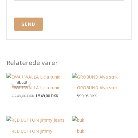
Relaterede varer
Den
Den
oprindelige
aktuelle
Tilbud!
Tilbud!
pris
pris
EWA I WALLA Licia tunic
GROBUND Alva strik
var:
er:
2.249,00 DKK.
1.549,00 DKK.
2.249,00
DKK
1.549,00
DKK
599,95
DKK
RED BUTTON Jimmy
buk