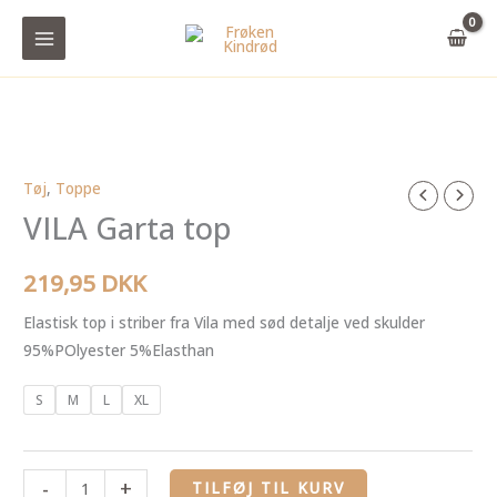
Gå
til
indholdet
Tøj
,
Toppe
VILA
VILA Garta top
Garta
top
antal
219,95
DKK
Elastisk top i striber fra Vila med sød detalje ved skulder
95%POlyester 5%Elasthan
S
M
L
XL
-
+
TILFØJ TIL KURV