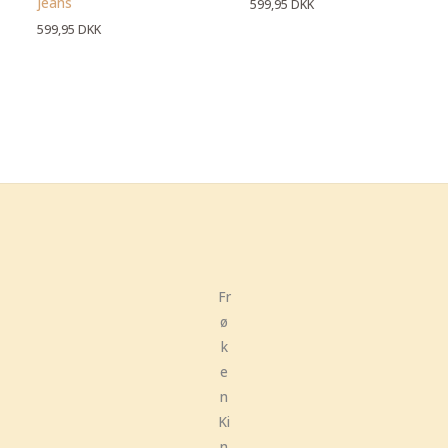
jeans
599,95
DKK
599,95
DKK
Fr
ø
k
e
n
Ki
n