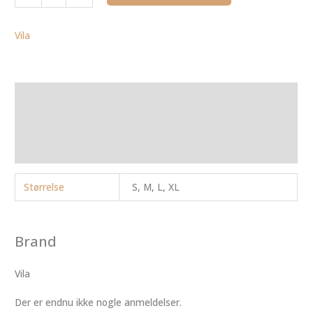
Vila
Yderligere information
Brand
Anmeldelser (0)
Størrelse
S, M, L, XL
Brand
Vila
Der er endnu ikke nogle anmeldelser.