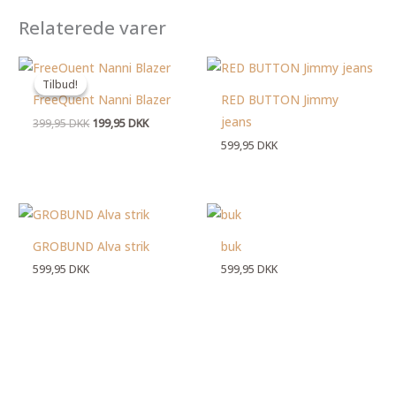
Relaterede varer
Den
Den
oprindelige
aktuelle
Tilbud!
Tilbud!
pris
pris
FreeQuent Nanni Blazer
RED BUTTON Jimmy
var:
er:
399,95 DKK.
199,95 DKK.
jeans
399,95
DKK
199,95
DKK
599,95
DKK
GROBUND Alva strik
buk
599,95
DKK
599,95
DKK