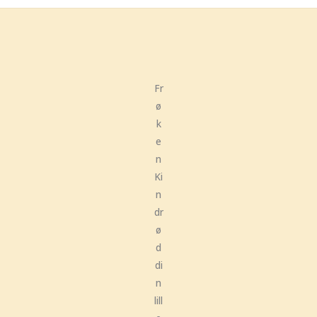
Fr
ø
k
e
n
Ki
n
dr
ø
d
di
n
lill