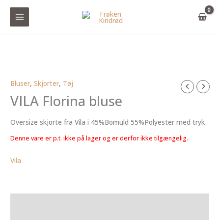
Gå
til
indholdet
Bluser
,
Skjorter
,
Tøj
VILA Florina bluse
Oversize skjorte fra Vila i 45%Bomuld 55%Polyester med tryk
Denne vare er p.t. ikke på lager og er derfor ikke tilgængelig.
Vila
Yderligere information