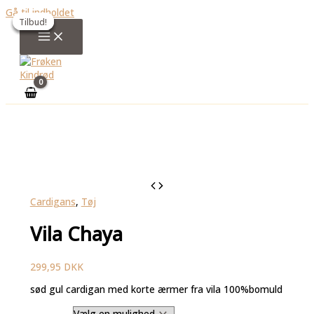
Gå til indholdet
Tilbud!
Tilbud!
Tilbud!
Tilbud!
Cardigans
,
Tøj
Vila Chaya
299,95
DKK
sød gul cardigan med korte ærmer fra vila 100%bomuld