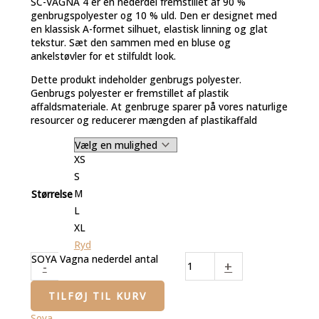
SC-VAGNA 4 er en nederdel fremstillet af 90 %
genbrugspolyester og 10 % uld. Den er designet med
en klassisk A-formet silhuet, elastisk linning og glat
tekstur. Sæt den sammen med en bluse og
ankelstøvler for et stilfuldt look.
Dette produkt indeholder genbrugs polyester.
Genbrugs polyester er fremstillet af plastik
affaldsmateriale. At genbruge sparer på vores naturlige
resourcer og reducerer mængden af plastikaffald
XS
S
M
Størrelse
L
XL
Ryd
SOYA Vagna nederdel antal
-
+
TILFØJ TIL KURV
Soya