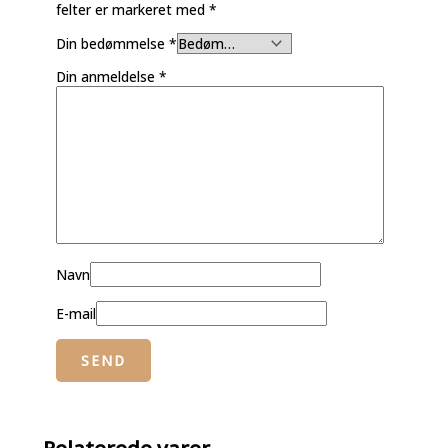
felter er markeret med
*
Din bedømmelse
*
Din anmeldelse
*
Navn
E-mail
Relaterede varer