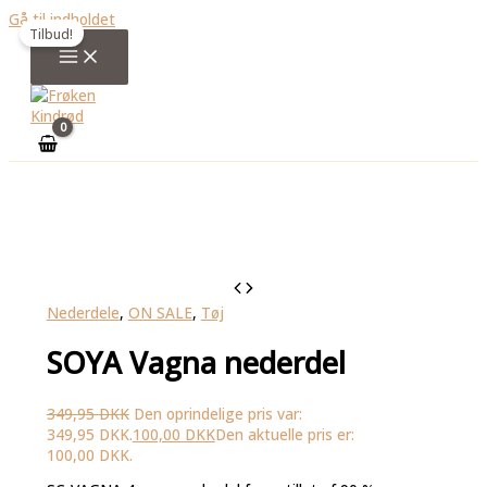
Gå til indholdet
Tilbud!
Nederdele
,
ON SALE
,
Tøj
SOYA Vagna nederdel
349,95
DKK
Den oprindelige pris var:
349,95 DKK.
100,00
DKK
Den aktuelle pris er:
100,00 DKK.