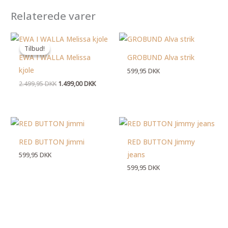
Relaterede varer
Den
Den
oprindelige
aktuelle
Tilbud!
Tilbud!
pris
pris
EWA I WALLA Melissa
GROBUND Alva strik
var:
er:
2.499,95 DKK.
1.499,00 DKK.
kjole
599,95
DKK
2.499,95
DKK
1.499,00
DKK
RED BUTTON Jimmi
RED BUTTON Jimmy
jeans
599,95
DKK
599,95
DKK