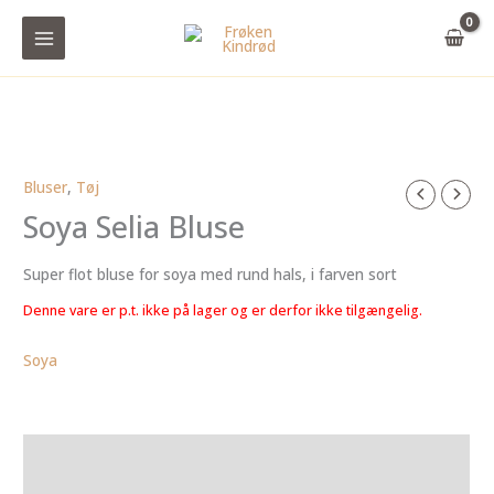
Gå
til
indholdet
Bluser
,
Tøj
Soya Selia Bluse
Super flot bluse for soya med rund hals, i farven sort
Denne vare er p.t. ikke på lager og er derfor ikke tilgængelig.
Soya
Yderligere information