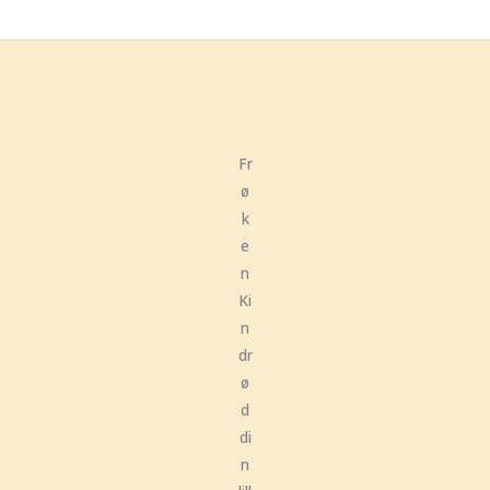
Fr
ø
k
e
n
Ki
n
dr
ø
d
di
n