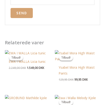
Relaterede varer
Den
Den
Den
Den
oprindelige
aktuelle
oprindelige
aktuelle
Tilbud!
Tilbud!
Tilbud!
Tilbud!
pris
pris
pris
pris
EWA I WALLA Licia tunic
var:
er:
var:
er:
2.249,00 DKK.
1.549,00 DKK.
129,95 DKK.
99,95 DKK.
Ysabel Mora High Waist
2.249,00
DKK
1.549,00
DKK
Pants
129,95
DKK
99,95
DKK
Den
Den
oprindelige
aktuelle
Tilbud!
Tilbud!
pris
pris