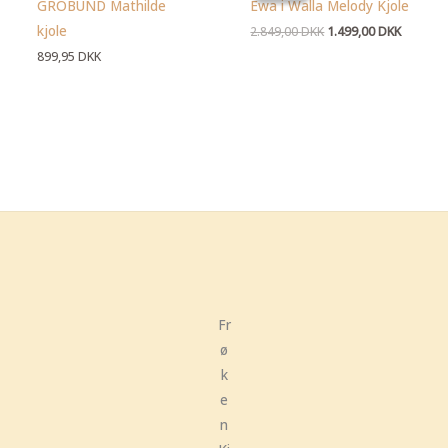
GROBUND Mathilde
Ewa i Walla Melody Kjole
var:
er:
2.849,00 DKK.
1.499,00
kjole
2.849,00
DKK
1.499,00
DKK
899,95
DKK
Fr
ø
k
e
n