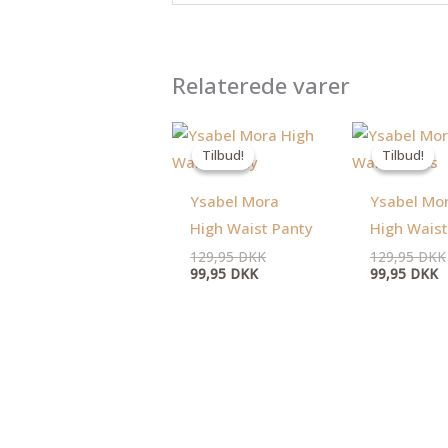
Relaterede varer
Den
Den
D
aktuelle
oprindelige
a
Tilbud!
Tilbud!
Tilbud!
Tilbud!
pris
pris
p
er:
var:
er
99,95 DKK.
129,95 DKK.
9
Ysabel Mora
Ysabel Mo
High Waist Panty
High Waist
129,95
DKK
129,95
DKK
99,95
DKK
99,95
DKK