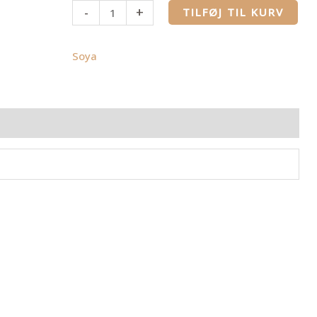
-
+
TILFØJ TIL KURV
Soya
ldelser (0)