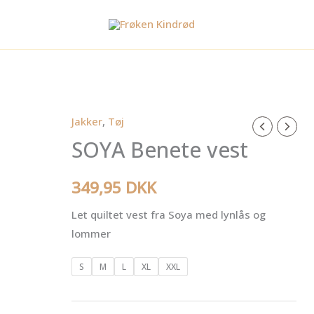
Jakker
,
Tøj
SOYA
SOYA Benete vest
Benete
vest
antal
349,95
DKK
Let quiltet vest fra Soya med lynlås og
lommer
S
M
L
XL
XXL