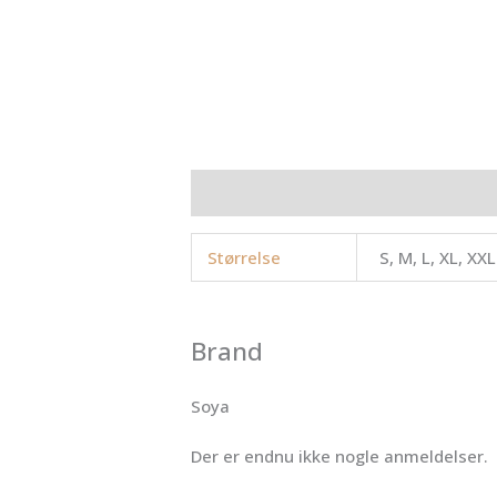
Yderligere information
Brand
Anme
Størrelse
S, M, L, XL, XXL
Brand
Soya
Der er endnu ikke nogle anmeldelser.