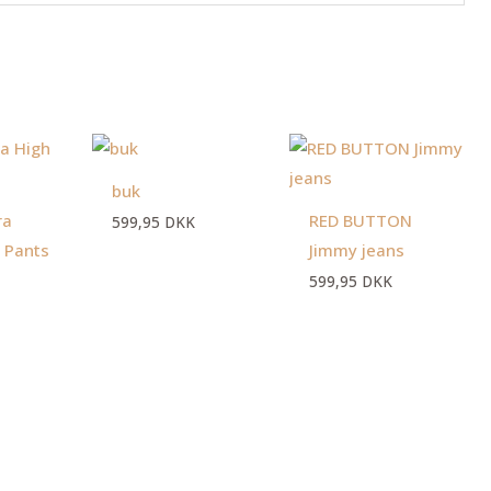
en
Den
ktuelle
oprindelige
ris
pris
buk
:
var:
9,95 DKK.
129,95 DKK.
ra
RED BUTTON
599,95
DKK
 Pants
Jimmy jeans
599,95
DKK