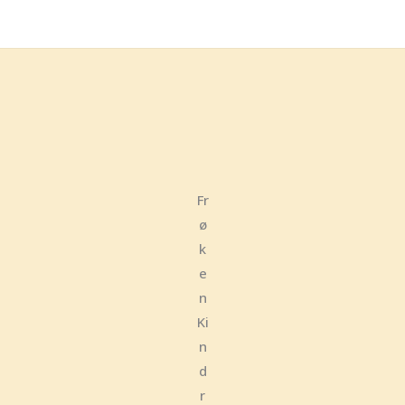
Fr
ø
k
e
n
Ki
n
d
r