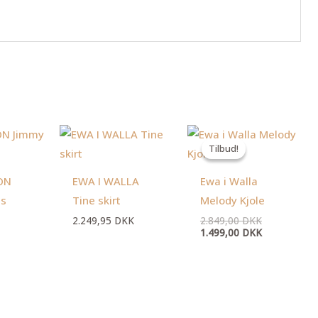
Den
Den
oprindelige
aktuelle
Tilbud!
Tilbud!
pris
pris
var:
er:
2.849,00 DK
1.499,00 DK
ON
EWA I WALLA
Ewa i Walla
ns
Tine skirt
Melody Kjole
2.249,95
DKK
2.849,00
DKK
1.499,00
DKK