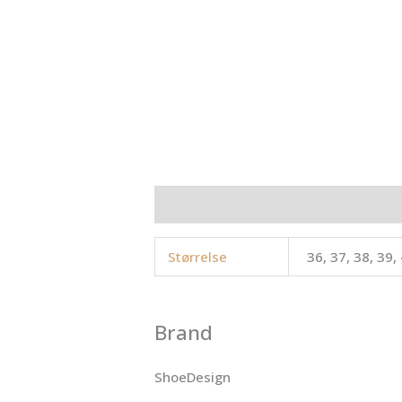
Yderligere information
Brand
Anme
Størrelse
36, 37, 38, 39,
Brand
ShoeDesign