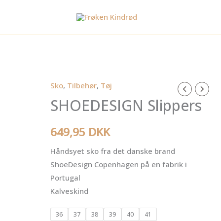
Sko
,
Tilbehør
,
Tøj
SHOEDESIGN
SHOEDESIGN Slippers
Slippers
antal
649,95
DKK
Håndsyet sko fra det danske brand
ShoeDesign Copenhagen på en fabrik i
Portugal
Kalveskind
36
37
38
39
40
41