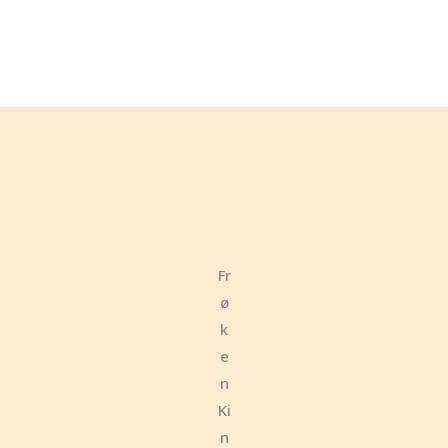
Fr
ø
k
e
n
Ki
n