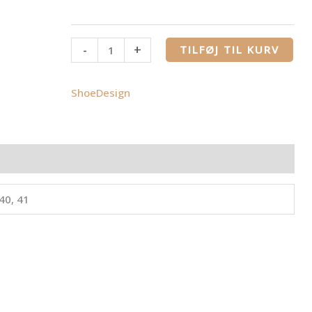
-
+
TILFØJ TIL KURV
ShoeDesign
ldelser (0)
 40, 41