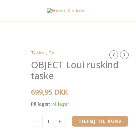
Tasker
,
Tøj
OBJECT
OBJECT Loui ruskind
Loui
ruskind
taske
taske
antal
699,95
DKK
På lager:
På lager
-
+
TILFØJ TIL KURV