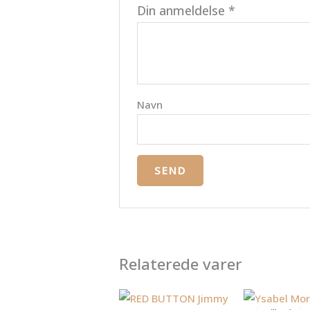
Din anmeldelse
*
Navn
Relaterede varer
D
a