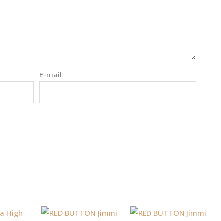
E-mail
en
Den
ktuelle
oprindelige