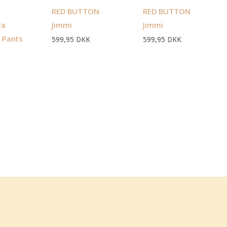
ris
pris
RED BUTTON
RED BUTTON
:
var:
9,95 DKK.
129,95 DKK.
ra
Jimmi
Jimmi
 Pants
599,95
DKK
599,95
DKK