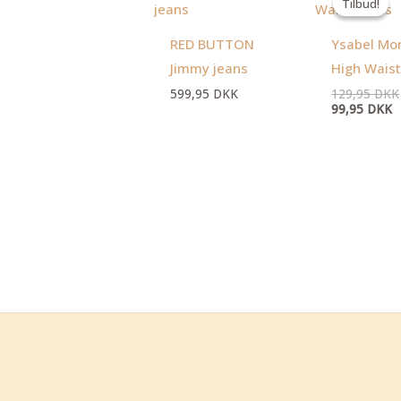
Tilbud!
Tilbud!
p
er
9
RED BUTTON
Ysabel Mo
Jimmy jeans
High Waist
599,95
DKK
129,95
DKK
99,95
DKK