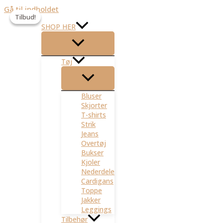
Gå til indholdet
Tilbud!
Tilbud!
SHOP HER
Tøj
Bluser
Skjorter
T-shirts
Strik
Jeans
Overtøj
Bukser
Kjoler
Nederdele
Cardigans
Toppe
Jakker
Leggings
Tilbehør