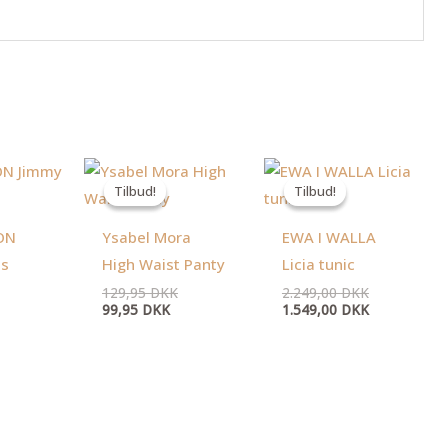
Den
Den
Den
Den
aktuelle
oprindelige
oprindelige
aktuelle
Tilbud!
Tilbud!
Tilbud!
Tilbud!
pris
pris
pris
pris
er:
var:
var:
er:
99,95 DKK.
129,95 DKK.
2.249,00 DK
1.549,00 DK
ON
Ysabel Mora
EWA I WALLA
ns
High Waist Panty
Licia tunic
129,95
DKK
2.249,00
DKK
99,95
DKK
1.549,00
DKK