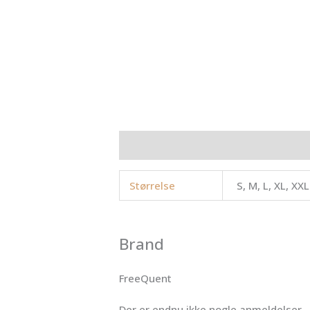
Yderligere information
Brand
Anme
Størrelse
S, M, L, XL, XXL
Brand
FreeQuent
Der er endnu ikke nogle anmeldelser.