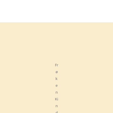
Fr
ø
k
e
n
Ki
n
d