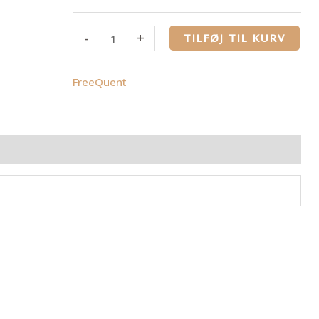
-
+
TILFØJ TIL KURV
FreeQuent
ldelser (0)