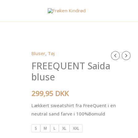
Bluser
,
Tøj
FREEQUENT
FREEQUENT Saida
Saida
bluse
bluse
antal
299,95
DKK
Lækkert sweatshirt fra FreeQuent i en
neutral sand farve i 100%Bomuld
S
M
L
XL
XXL