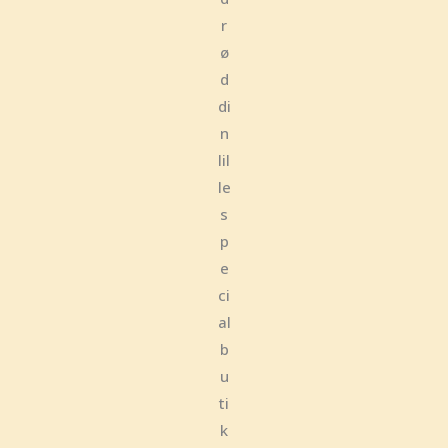
r
ø
d
di
n
lil
le
s
p
e
ci
al
b
u
ti
k