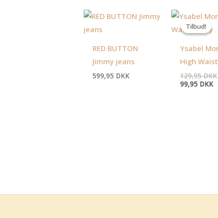
D
a
Tilbud!
Tilbud!
p
er
9
RED BUTTON
Ysabel Mo
Jimmy jeans
High Waist
599,95
DKK
129,95
DKK
99,95
DKK