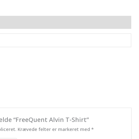
ldelser (0)
elde “FreeQuent Alvin T-Shirt”
liceret.
Krævede felter er markeret med
*