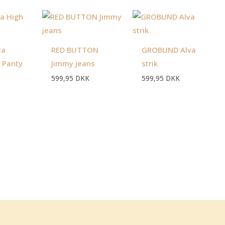
en
Den
ktuelle
oprindelige
ris
pris
:
var:
9,95 DKK.
129,95 DKK.
ra
RED BUTTON
GROBUND Alva
 Panty
Jimmy jeans
strik
599,95
DKK
599,95
DKK